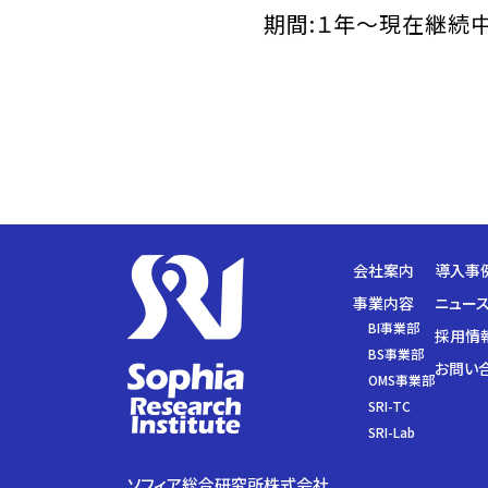
期間:１年～現在継続
会社案内
導入事
事業内容
ニュー
BI
事業部
採用情
BS
事業部
お問い
OMS
事業部
SRI-TC
SRI-Lab
ソフィア総合研究所株式会社