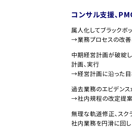
コンサル支援、PM
属人化してブラックボ
→業務プロセスの改善
中期経営計画が破綻して
計画、実行
→経営計画に沿った目標
過去業務のエビデンス
→社内規程の改定提案
無理な軌道修正、スク
社内業務を円滑に回し